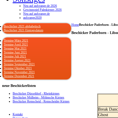
Neu auf aufcrange.de 2026
Gewinnspiel Palmkirmes 2026
Neu auf aufcrange.de
aufcrange2020
Home
Beschicker Paderborn - Libo
Beschicker 2021 alphabetisch
Beschicker 2021 Eintragsdatum
Beschicker Paderborn - Libor
Termine März 2021
Termine April 2021
Termine Mai 2021
Termine Juni 2021
Termine Juli 2021
Termine August 2021
Termine September 2021
Termine Oktober 2021
Termine November 2021
Termine Dezember 2021
neue
Beschickerlisten
Beschicker Düsseldorf - Rheinkirmes
Beschicker Mülheim - Mölmsche Kirmes
Beschicker Remscheid - Remscheider Kirmes
Break Danc
Kontakt
Ghost