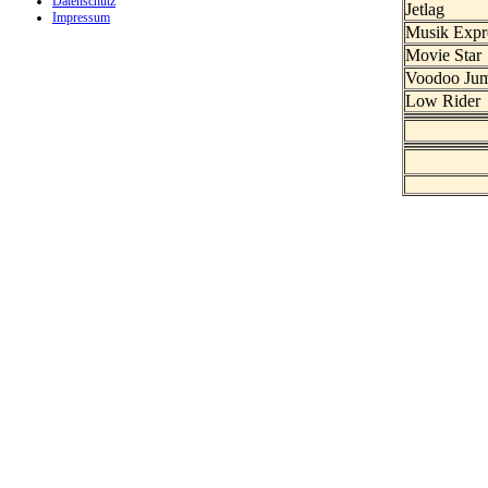
Datenschutz
Jetlag
Impressum
Musik Expr
Movie Star
Voodoo Ju
Low Rider