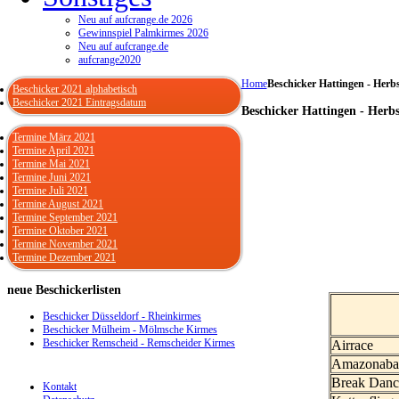
Neu auf aufcrange.de 2026
Gewinnspiel Palmkirmes 2026
Neu auf aufcrange.de
aufcrange2020
Home
Beschicker Hattingen - Herb
Beschicker 2021 alphabetisch
Beschicker 2021 Eintragsdatum
Beschicker Hattingen - Herb
Termine März 2021
Termine April 2021
Termine Mai 2021
Termine Juni 2021
Termine Juli 2021
Termine August 2021
Termine September 2021
Termine Oktober 2021
Termine November 2021
Termine Dezember 2021
neue
Beschickerlisten
Beschicker Düsseldorf - Rheinkirmes
Beschicker Mülheim - Mölmsche Kirmes
Beschicker Remscheid - Remscheider Kirmes
Airrace
Amazonaba
Break Danc
Kontakt