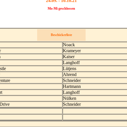
24.09. - 10.10.21
Mo-Mi geschlossen
Beschickerliste
e
Noack
r
Krameyer
h
Kaiser
Langhoff
stle
Lütjens
r
Ahrend
enture
Schneider
Hartmann
rt
Langhoff
Nülken
Drive
Schneider