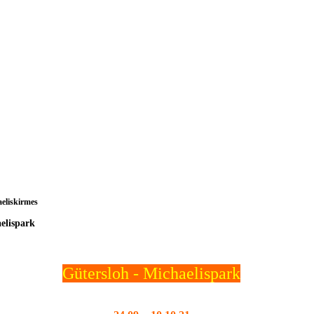
aeliskirmes
elispark
Gütersloh - Michaelispark