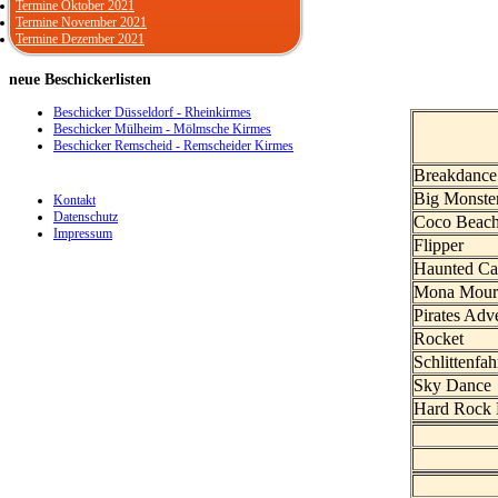
Termine Oktober 2021
Termine November 2021
Termine Dezember 2021
neue
Beschickerlisten
Beschicker Düsseldorf - Rheinkirmes
Beschicker Mülheim - Mölmsche Kirmes
Beschicker Remscheid - Remscheider Kirmes
Breakdanc
Big Monste
Kontakt
Datenschutz
Coco Beac
Impressum
Flipper
Haunted Ca
Mona Mou
Pirates Adv
Rocket
Schlittenfah
Sky Dance
Hard Rock 