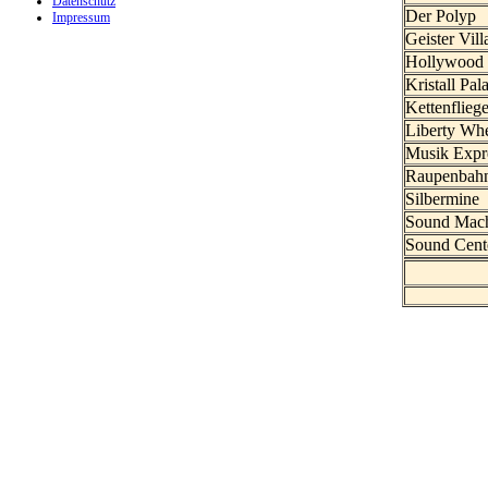
Datenschutz
Der Polyp
Impressum
Geister Vill
Hollywood 
Kristall Pala
Kettenfliege
Liberty Wh
Musik Expr
Raupenbah
Silbermine
Sound Mac
Sound Cent