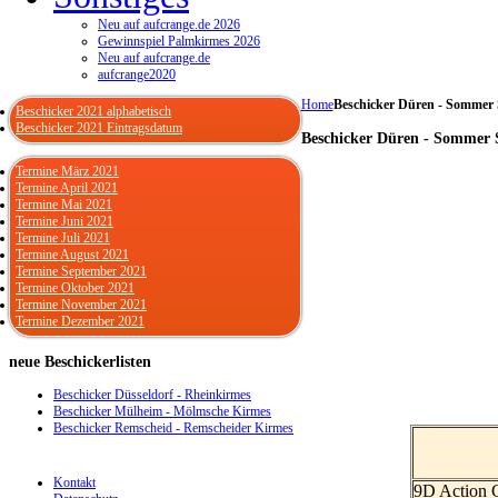
Neu auf aufcrange.de 2026
Gewinnspiel Palmkirmes 2026
Neu auf aufcrange.de
aufcrange2020
Home
Beschicker Düren - Sommer 
Beschicker 2021 alphabetisch
Beschicker 2021 Eintragsdatum
Beschicker Düren - Sommer 
Termine März 2021
Termine April 2021
Termine Mai 2021
Termine Juni 2021
Termine Juli 2021
Termine August 2021
Termine September 2021
Termine Oktober 2021
Termine November 2021
Termine Dezember 2021
neue
Beschickerlisten
Beschicker Düsseldorf - Rheinkirmes
Beschicker Mülheim - Mölmsche Kirmes
Beschicker Remscheid - Remscheider Kirmes
Kontakt
9D Action 